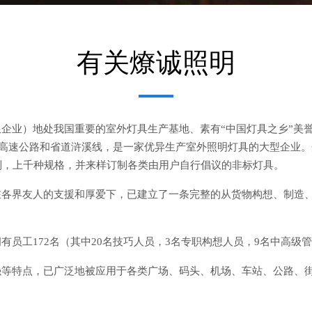
有关燎诚照明
企业）地处我国重要的室外灯具生产基地、素有“中国灯具之乡”美
甬高速公路和省道浒溪线，是一家优异生产室外照明灯具的大型企业
列，上千种规格，并来样订制各类由用户自行倡议的非标灯具。
界友人的支援和厚爱下，已建立了一条完整的从货物构想、制造、安装到
员工172名（其中20名技巧人员，3名专职构想人员，9名中高级管
强等特点，已广泛地被应用于各类广场、码头、机场、车站、公路、