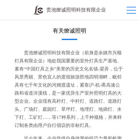
贵池燎诚照明科技有限企业
有关燎诚照明
贵池燎诚照明科技有限企业（前身是余姚市兴顺
灯具有限企业）地处我国重要的室外灯具生产基地、
素有“中国灯具之乡”美誉的历史文化名镇-梁弄，位于
风景秀丽、景色宜人的度假旅游胜地四明湖畔，毗邻
具有七千年文化的河姆渡遗址，紧靠沪-杭-甬高速公
路和省道浒溪线，是一家优异生产室外照明灯具的大
型企业。企业现有高杆灯、中杆灯、道路灯、道路灯
头、广场灯、庭园灯、草坪灯、地埋灯、地插灯、水
下灯、工矿灯……等17种系列，上千种规格，并来样
订制各类由用户自行倡议的非标灯具。
近十年来，企业凭借自身雄厚的技巧力量和检测