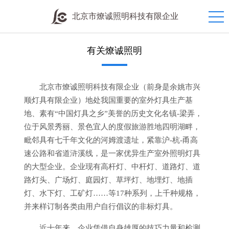
北京市燎诚照明科技有限企业
有关燎诚照明
北京市燎诚照明科技有限企业（前身是余姚市兴
顺灯具有限企业）地处我国重要的室外灯具生产基
地、素有“中国灯具之乡”美誉的历史文化名镇-梁弄，
位于风景秀丽、景色宜人的度假旅游胜地四明湖畔，
毗邻具有七千年文化的河姆渡遗址，紧靠沪-杭-甬高
速公路和省道浒溪线，是一家优异生产室外照明灯具
的大型企业。企业现有高杆灯、中杆灯、道路灯、道
路灯头、广场灯、庭园灯、草坪灯、地埋灯、地插
灯、水下灯、工矿灯……等17种系列，上千种规格，
并来样订制各类由用户自行倡议的非标灯具。
近十年来，企业凭借自身雄厚的技巧力量和检测