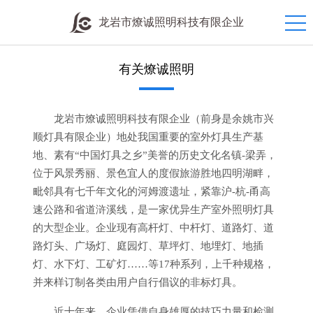
龙岩市燎诚照明科技有限企业
有关燎诚照明
龙岩市燎诚照明科技有限企业（前身是余姚市兴
顺灯具有限企业）地处我国重要的室外灯具生产基
地、素有“中国灯具之乡”美誉的历史文化名镇-梁弄，
位于风景秀丽、景色宜人的度假旅游胜地四明湖畔，
毗邻具有七千年文化的河姆渡遗址，紧靠沪-杭-甬高
速公路和省道浒溪线，是一家优异生产室外照明灯具
的大型企业。企业现有高杆灯、中杆灯、道路灯、道
路灯头、广场灯、庭园灯、草坪灯、地埋灯、地插
灯、水下灯、工矿灯……等17种系列，上千种规格，
并来样订制各类由用户自行倡议的非标灯具。
近十年来，企业凭借自身雄厚的技巧力量和检测