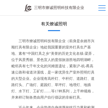
三明市燎诚照明科技有限企业
有关燎诚照明
三明市燎诚照明科技有限企业（前身是余姚市兴
顺灯具有限企业）地处我国重要的室外灯具生产基
地、素有“中国灯具之乡”美誉的历史文化名镇-梁弄，
位于风景秀丽、景色宜人的度假旅游胜地四明湖畔，
毗邻具有七千年文化的河姆渡遗址，紧靠沪-杭-甬高
速公路和省道浒溪线，是一家优异生产室外照明灯具
的大型企业。企业现有高杆灯、中杆灯、道路灯、道
路灯头、广场灯、庭园灯、草坪灯、地埋灯、地插
灯、水下灯、工矿灯……等17种系列，上千种规格，
并来样订制各类由用户自行倡议的非标灯具。
近十年来，企业凭借自身雄厚的技巧力量和检测