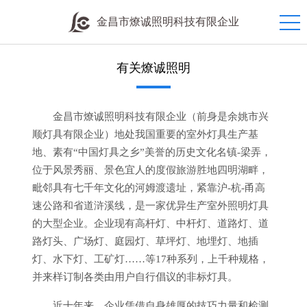
金昌市燎诚照明科技有限企业
有关燎诚照明
金昌市燎诚照明科技有限企业（前身是余姚市兴
顺灯具有限企业）地处我国重要的室外灯具生产基
地、素有“中国灯具之乡”美誉的历史文化名镇-梁弄，
位于风景秀丽、景色宜人的度假旅游胜地四明湖畔，
毗邻具有七千年文化的河姆渡遗址，紧靠沪-杭-甬高
速公路和省道浒溪线，是一家优异生产室外照明灯具
的大型企业。企业现有高杆灯、中杆灯、道路灯、道
路灯头、广场灯、庭园灯、草坪灯、地埋灯、地插
灯、水下灯、工矿灯……等17种系列，上千种规格，
并来样订制各类由用户自行倡议的非标灯具。
近十年来，企业凭借自身雄厚的技巧力量和检测