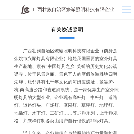
广西壮族自治区燎诚照明科技有限企业
有关燎诚照明
广西壮族自治区燎诚照明科技有限企业（前身是
余姚市兴顺灯具有限企业）地处我国重要的室外灯具
生产基地、素有“中国灯具之乡”美誉的历史文化名镇-
梁弄，位于风景秀丽、景色宜人的度假旅游胜地四明
湖畔，毗邻具有七千年文化的河姆渡遗址，紧靠沪-
杭-甬高速公路和省道浒溪线，是一家优异生产室外照
明灯具的大型企业。企业现有高杆灯、中杆灯、道路
灯、道路灯头、广场灯、庭园灯、草坪灯、地埋灯、
地插灯、水下灯、工矿灯……等17种系列，上千种规
格，并来样订制各类由用户自行倡议的非标灯具。
近十年来，企业凭借自身雄厚的技巧力量和检测