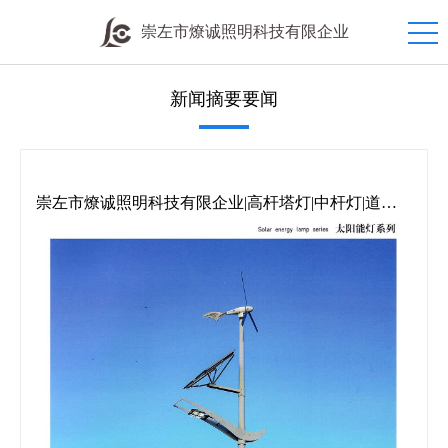
崇左市燎诚照明科技有限企业
新闻摘要要闻
崇左市燎诚照明科技有限企业|高杆塔灯|中杆灯|道路
灯|庭院灯|草坪灯|地埋灯|欧式灯|防潮灯|工矿灯|机床灯|
投光灯|交通信号灯|礼花灯