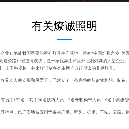
有关燎诚照明
企业）地处我国重要的室外灯具生产基地、素有“中国灯具之乡”美
甬高速公路和省道浒溪线，是一家优异生产室外照明灯具的大型企业
列，上千种规格，并来样订制各类由用户自行倡议的非标灯具。
界友人的支援和厚爱下，已建立了一条完整的从货物构想、制造、安装到
员工172名（其中20名技巧人员，3名专职构想人员，9名中高级管
强等特点，已广泛地被应用于各类广场、码头、机场、车站、公路、