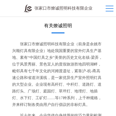
张家口市燎诚照明科技有限企业
有关燎诚照明
张家口市燎诚照明科技有限企业（前身是余姚市
兴顺灯具有限企业）地处我国重要的室外灯具生产基
地、素有“中国灯具之乡”美誉的历史文化名镇-梁弄，
位于风景秀丽、景色宜人的度假旅游胜地四明湖畔，
毗邻具有七千年文化的河姆渡遗址，紧靠沪-杭-甬高
速公路和省道浒溪线，是一家优异生产室外照明灯具
的大型企业。企业现有高杆灯、中杆灯、道路灯、道
路灯头、广场灯、庭园灯、草坪灯、地埋灯、地插
灯、水下灯、工矿灯……等17种系列，上千种规格，
并来样订制各类由用户自行倡议的非标灯具。
近十年来，企业凭借自身雄厚的技巧力量和检测