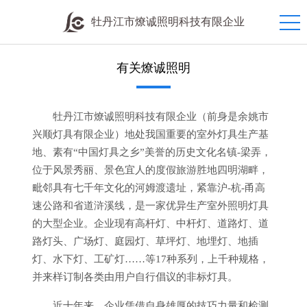
牡丹江市燎诚照明科技有限企业
有关燎诚照明
牡丹江市燎诚照明科技有限企业（前身是余姚市
兴顺灯具有限企业）地处我国重要的室外灯具生产基
地、素有“中国灯具之乡”美誉的历史文化名镇-梁弄，
位于风景秀丽、景色宜人的度假旅游胜地四明湖畔，
毗邻具有七千年文化的河姆渡遗址，紧靠沪-杭-甬高
速公路和省道浒溪线，是一家优异生产室外照明灯具
的大型企业。企业现有高杆灯、中杆灯、道路灯、道
路灯头、广场灯、庭园灯、草坪灯、地埋灯、地插
灯、水下灯、工矿灯……等17种系列，上千种规格，
并来样订制各类由用户自行倡议的非标灯具。
近十年来，企业凭借自身雄厚的技巧力量和检测