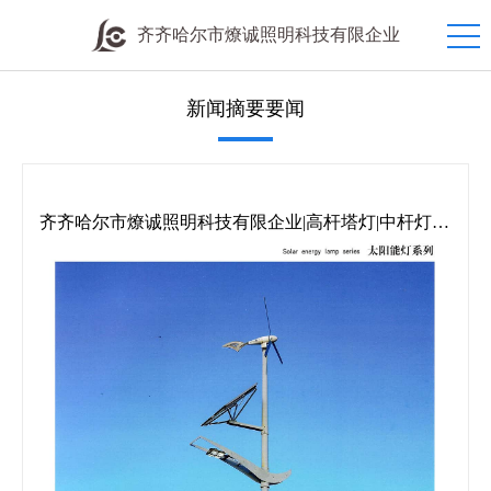
齐齐哈尔市燎诚照明科技有限企业
新闻摘要要闻
齐齐哈尔市燎诚照明科技有限企业|高杆塔灯|中杆灯|
道路灯|庭院灯|草坪灯|地埋灯|欧式灯|防潮灯|工矿灯|机
床灯|投光灯|交通信号灯|礼花灯