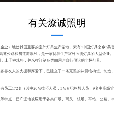
有关燎诚照明
企业）地处我国重要的室外灯具生产基地、素有“中国灯具之乡”美
甬高速公路和省道浒溪线，是一家优异生产室外照明灯具的大型企业
列，上千种规格，并来样订制各类由用户自行倡议的非标灯具。
界友人的支援和厚爱下，已建立了一条完整的从货物构想、制造、安装到
员工172名（其中20名技巧人员，3名专职构想人员，9名中高级管
强等特点，已广泛地被应用于各类广场、码头、机场、车站、公路、