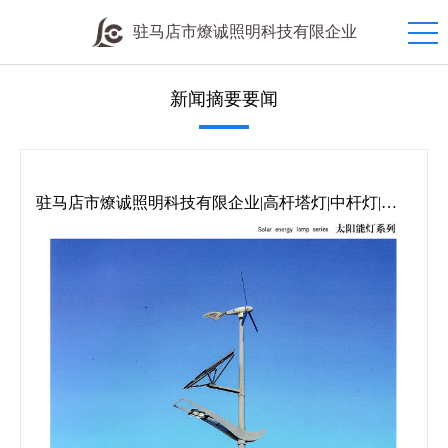
驻马店市燎诚照明科技有限企业
新闻摘要要闻
驻马店市燎诚照明科技有限企业|高杆塔灯|中杆灯|道
路灯|庭院灯|草坪灯|地埋灯|欧式灯|防潮灯|工矿灯|机床
灯|投光灯|交通信号灯|礼花灯