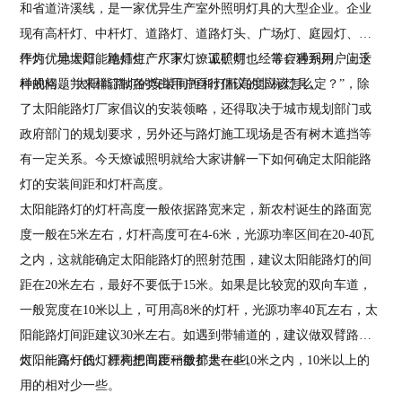
和省道浒溪线，是一家优异生产室外照明灯具的大型企业。企业
现有高杆灯、中杆灯、道路灯、道路灯头、广场灯、庭园灯、草
坪灯、地埋灯、地插灯、水下灯、工矿灯……等17种系列，上千
作为优异太阳能路灯生产厂家，
燎诚照明
也经常会遇到用户问这
种规格，并来样订制各类由用户自行倡议的非标灯具。
样的问题“太阳能路灯的安装间距和灯杆高度应该怎么定？”，除
了太阳能路灯厂家倡议的安装领略，还得取决于城市规划部门或
政府部门的规划要求，另外还与路灯施工现场是否有树木遮挡等
有一定关系。今天
燎诚照明
就给大家讲解一下如何确定太阳能路
灯的安装间距和灯杆高度。
太阳能路灯的灯杆高度一般依据路宽来定，新农村诞生的路面宽
度一般在5米左右，灯杆高度可在4-6米，光源功率区间在20-40瓦
之内，这就能确定太阳能路灯的照射范围，建议太阳能路灯的间
距在20米左右，最好不要低于15米。如果是比较宽的双向车道，
一般宽度在10米以上，可用高8米的灯杆，光源功率40瓦左右，太
阳能路灯间距建议30米左右。如遇到带辅道的，建议做双臂路
灯，一高一低，漂亮把间距稍微扩大一些。
太阳能路灯的灯杆构想高度一般都是在4-10米之内，10米以上的
用的相对少一些。