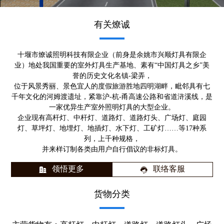
有关燎诚
十堰市燎诚照明科技有限企业（前身是余姚市兴顺灯具有限企
业）地处我国重要的室外灯具生产基地、素有“中国灯具之乡”美
誉的历史文化名镇-梁弄，
位于风景秀丽、景色宜人的度假旅游胜地四明湖畔，毗邻具有七
千年文化的河姆渡遗址，紧靠沪-杭-甬高速公路和省道浒溪线，是
一家优异生产室外照明灯具的大型企业。
企业现有高杆灯、中杆灯、道路灯、道路灯头、广场灯、庭园
灯、草坪灯、地埋灯、地插灯、水下灯、工矿灯……等17种系
列，上千种规格，
并来样订制各类由用户自行倡议的非标灯具。
领悟更多
联络客服
货物分类