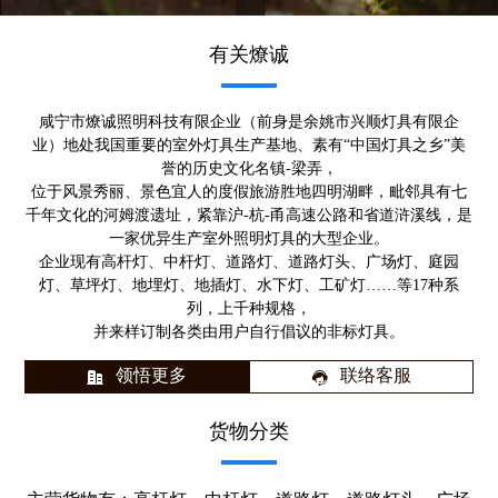
有关燎诚
咸宁市燎诚照明科技有限企业（前身是余姚市兴顺灯具有限企
业）地处我国重要的室外灯具生产基地、素有“中国灯具之乡”美
誉的历史文化名镇-梁弄，
位于风景秀丽、景色宜人的度假旅游胜地四明湖畔，毗邻具有七
千年文化的河姆渡遗址，紧靠沪-杭-甬高速公路和省道浒溪线，是
一家优异生产室外照明灯具的大型企业。
企业现有高杆灯、中杆灯、道路灯、道路灯头、广场灯、庭园
灯、草坪灯、地埋灯、地插灯、水下灯、工矿灯……等17种系
列，上千种规格，
并来样订制各类由用户自行倡议的非标灯具。
领悟更多
联络客服
货物分类