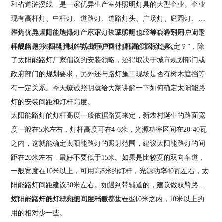
和省道浒溪线，是一家优异生产室外照明灯具的大型企业。企业
现有高杆灯、中杆灯、道路灯、道路灯头、广场灯、庭园灯、草
坪灯、地埋灯、地插灯、水下灯、工矿灯……等17种系列，上千
作为优异太阳能路灯生产厂家，
燎诚照明
也经常会遇到用户问这
种规格，并来样订制各类由用户自行倡议的非标灯具。
样的问题“太阳能路灯的安装间距和灯杆高度应该怎么定？”，除
了太阳能路灯厂家倡议的安装领略，还得取决于城市规划部门或
政府部门的规划要求，另外还与路灯施工现场是否有树木遮挡等
有一定关系。今天
燎诚照明
就给大家讲解一下如何确定太阳能路
灯的安装间距和灯杆高度。
太阳能路灯的灯杆高度一般依据路宽来定，新农村诞生的路面宽
度一般在5米左右，灯杆高度可在4-6米，光源功率区间在20-40瓦
之内，这就能确定太阳能路灯的照射范围，建议太阳能路灯的间
距在20米左右，最好不要低于15米。如果是比较宽的双向车道，
一般宽度在10米以上，可用高8米的灯杆，光源功率40瓦左右，太
阳能路灯间距建议30米左右。如遇到带辅道的，建议做双臂路
灯，一高一低，漂亮把间距稍微扩大一些。
太阳能路灯的灯杆构想高度一般都是在4-10米之内，10米以上的
用的相对少一些。