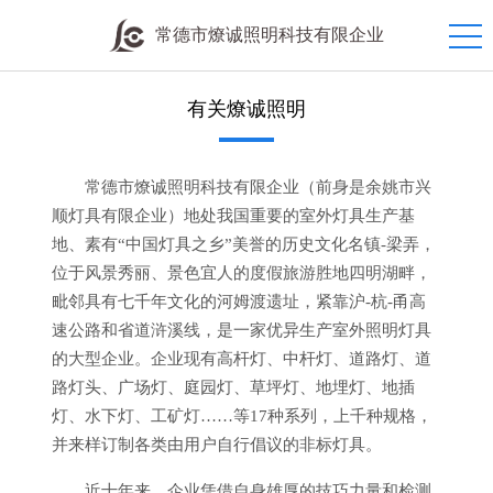
常德市燎诚照明科技有限企业
有关燎诚照明
常德市燎诚照明科技有限企业（前身是余姚市兴
顺灯具有限企业）地处我国重要的室外灯具生产基
地、素有“中国灯具之乡”美誉的历史文化名镇-梁弄，
位于风景秀丽、景色宜人的度假旅游胜地四明湖畔，
毗邻具有七千年文化的河姆渡遗址，紧靠沪-杭-甬高
速公路和省道浒溪线，是一家优异生产室外照明灯具
的大型企业。企业现有高杆灯、中杆灯、道路灯、道
路灯头、广场灯、庭园灯、草坪灯、地埋灯、地插
灯、水下灯、工矿灯……等17种系列，上千种规格，
并来样订制各类由用户自行倡议的非标灯具。
近十年来，企业凭借自身雄厚的技巧力量和检测