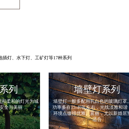
插灯、水下灯、工矿灯等17种系列
系列
投光灯系列
色的玻璃灯罩。灯泡
主要用于大面积作业场矿、建筑物轮
，光线淡雅和谐，可把
育场、立交桥、纪念碑、公园和花
，尤以新婚居室特别