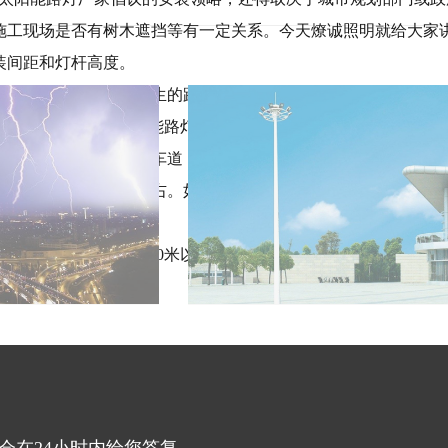
施工现场是否有树木遮挡等有一定关系。今天
燎诚照明
就给大家
装间距和灯杆高度。
路宽来定，新农村诞生的路面宽度一般在5米左右，灯杆高度可在
0瓦之内，这就能确定太阳能路灯的照射范围，建议太阳能路灯的间
米。如果是比较宽的双向车道，一般宽度在10米以上，可用高8米
能路灯间距建议30米左右。如遇到带辅道的，建议做双臂路灯，
些。
都是在4-10米之内，10米以上的用的相对少一些。