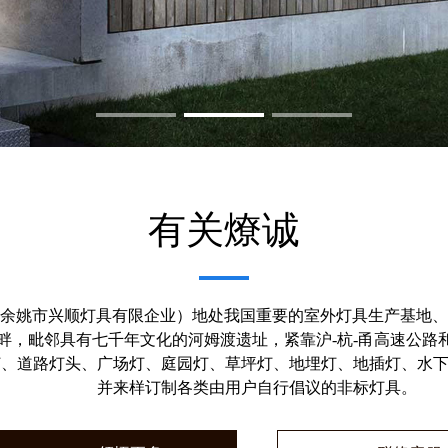
有关燎诚
余姚市兴顺灯具有限企业）地处我国重要的室外灯具生产基地、素
畔，毗邻具有七千年文化的河姆渡遗址，紧靠沪-杭-甬高速公路
、道路灯头、广场灯、庭园灯、草坪灯、地埋灯、地插灯、水下
并来样订制各类由用户自行倡议的非标灯具。