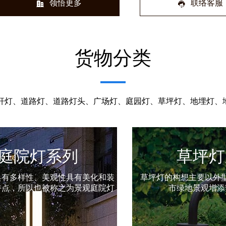
领悟更多
联络客服
货物分类
杆灯、道路灯、道路灯头、广场灯、庭园灯、草坪灯、地埋灯、地
草坪灯系列
墙壁灯
构想主要以外型和柔和的灯光为城
墙壁灯一般多配用乳白
绿地景观增添安全与美丽
功率多在15-40瓦左右
环境点缀得优雅、富丽
适合