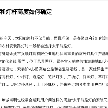
和灯杆高度如何确定
今天，太阳能路灯不仅节能，而且环保，是各级政府部门推崇
和农村安装路灯时一般都会选择太阳能路灯。
前身是余姚市兴顺灯具有限企业地处我国重要的室外灯具生产基
史文化名镇-梁弄，位于风景秀丽、景色宜人的度假旅游胜地四明
姆渡遗址，紧靠沪-杭-甬高速公路和省道浒溪线，是一家优异生
有高杆灯、中杆灯、道路灯、道路灯头、广场灯、庭园灯、草坪
矿灯……等17种系列，上千种规格，并来样订制各类由用户自行
，
燎诚照明
也经常会遇到用户问这样的问题“太阳能路灯的安装间
了太阳能路灯厂家倡议的安装领略，还得取决于城市规划部门或政