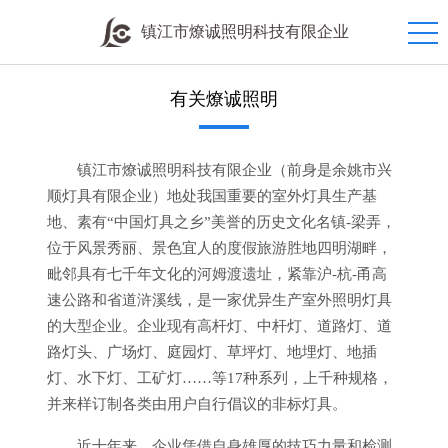
镇江市燎诚照明科技有限企业
有关燎诚照明
镇江市燎诚照明科技有限企业（前身是余姚市兴
顺灯具有限企业）地处我国重要的室外灯具生产基
地、素有“中国灯具之乡”美誉的历史文化名镇-梁弄，
位于风景秀丽、景色宜人的度假旅游胜地四明湖畔，
毗邻具有七千年文化的河姆渡遗址，紧靠沪-杭-甬高
速公路和省道浒溪线，是一家优异生产室外照明灯具
的大型企业。企业现有高杆灯、中杆灯、道路灯、道
路灯头、广场灯、庭园灯、草坪灯、地埋灯、地插
灯、水下灯、工矿灯……等17种系列，上千种规格，
并来样订制各类由用户自行倡议的非标灯具。
近十年来，企业凭借自身雄厚的技巧力量和检测