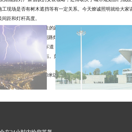
施工现场是否有树木遮挡等有一定关系。今天
燎诚照明
就给大家
装间距和灯杆高度。
路宽来定，新农村诞生的路面宽度一般在5米左右，灯杆高度可在
0瓦之内，这就能确定太阳能路灯的照射范围，建议太阳能路灯的间
米。如果是比较宽的双向车道，一般宽度在10米以上，可用高8米
能路灯间距建议30米左右。如遇到带辅道的，建议做双臂路灯，
些。
都是在4-10米之内，10米以上的用的相对少一些。