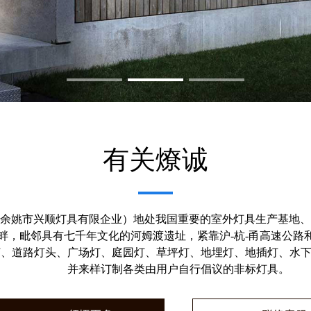
有关燎诚
余姚市兴顺灯具有限企业）地处我国重要的室外灯具生产基地、素
畔，毗邻具有七千年文化的河姆渡遗址，紧靠沪-杭-甬高速公路
、道路灯头、广场灯、庭园灯、草坪灯、地埋灯、地插灯、水下
并来样订制各类由用户自行倡议的非标灯具。