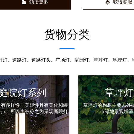
领悟更多
联络客服
货物分类
杆灯、道路灯、道路灯头、广场灯、庭园灯、草坪灯、地埋灯、地
草坪灯系列
墙壁灯
构想主要以外型和柔和的灯光为城
墙壁灯一般多配用乳白
绿地景观增添安全与美丽
功率多在15-40瓦左右
环境点缀得优雅、富丽
适合