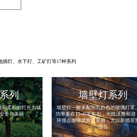
插灯、水下灯、工矿灯等17种系列
系列
投光灯系列
色的玻璃灯罩。灯泡
主要用于大面积作业场矿、建筑物轮
，光线淡雅和谐，可把
育场、立交桥、纪念碑、公园和花
，尤以新婚居室特别