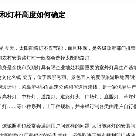
和灯杆高度如何确定
今天，太阳能路灯不仅节能，而且环保，是各级政府部门推崇
和农村安装路灯时一般都会选择太阳能路灯。
前身是余姚市兴顺灯具有限企业地处我国重要的室外灯具生产基
史文化名镇-梁弄，位于风景秀丽、景色宜人的度假旅游胜地四明
姆渡遗址，紧靠沪-杭-甬高速公路和省道浒溪线，是一家优异生
有高杆灯、中杆灯、道路灯、道路灯头、广场灯、庭园灯、草坪
矿灯……等17种系列，上千种规格，并来样订制各类由用户自行
，
燎诚照明
也经常会遇到用户问这样的问题“太阳能路灯的安装间
了太阳能路灯厂家倡议的安装领略，还得取决于城市规划部门或政