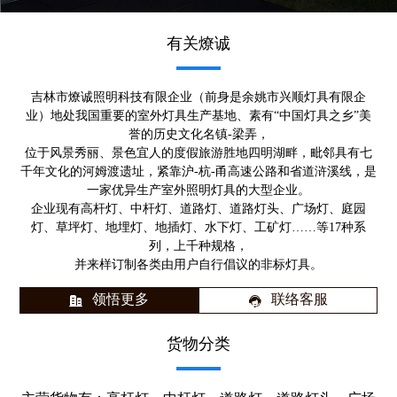
有关燎诚
吉林市燎诚照明科技有限企业（前身是余姚市兴顺灯具有限企
业）地处我国重要的室外灯具生产基地、素有“中国灯具之乡”美
誉的历史文化名镇-梁弄，
位于风景秀丽、景色宜人的度假旅游胜地四明湖畔，毗邻具有七
千年文化的河姆渡遗址，紧靠沪-杭-甬高速公路和省道浒溪线，是
一家优异生产室外照明灯具的大型企业。
企业现有高杆灯、中杆灯、道路灯、道路灯头、广场灯、庭园
灯、草坪灯、地埋灯、地插灯、水下灯、工矿灯……等17种系
列，上千种规格，
并来样订制各类由用户自行倡议的非标灯具。
领悟更多
联络客服
货物分类