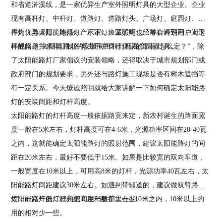
和省道浒溪线，是一家优异生产室外照明灯具的大型企业。企业
现有高杆灯、中杆灯、道路灯、道路灯头、广场灯、庭园灯、草
坪灯、地埋灯、地插灯、水下灯、工矿灯……等17种系列，上千
作为优异太阳能路灯生产厂家，
燎诚照明
也经常会遇到用户问这
种规格，并来样订制各类由用户自行倡议的非标灯具。
样的问题“太阳能路灯的安装间距和灯杆高度应该怎么定？”，除
了太阳能路灯厂家倡议的安装领略，还得取决于城市规划部门或
政府部门的规划要求，另外还与路灯施工现场是否有树木遮挡等
有一定关系。今天
燎诚照明
就给大家讲解一下如何确定太阳能路
灯的安装间距和灯杆高度。
太阳能路灯的灯杆高度一般依据路宽来定，新农村诞生的路面宽
度一般在5米左右，灯杆高度可在4-6米，光源功率区间在20-40瓦
之内，这就能确定太阳能路灯的照射范围，建议太阳能路灯的间
距在20米左右，最好不要低于15米。如果是比较宽的双向车道，
一般宽度在10米以上，可用高8米的灯杆，光源功率40瓦左右，太
阳能路灯间距建议30米左右。如遇到带辅道的，建议做双臂路
灯，一高一低，漂亮把间距稍微扩大一些。
太阳能路灯的灯杆构想高度一般都是在4-10米之内，10米以上的
用的相对少一些。