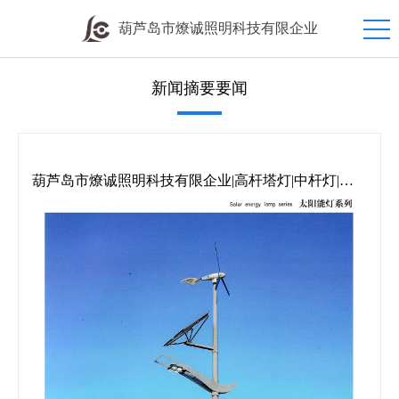
葫芦岛市燎诚照明科技有限企业
新闻摘要要闻
葫芦岛市燎诚照明科技有限企业|高杆塔灯|中杆灯|道
路灯|庭院灯|草坪灯|地埋灯|欧式灯|防潮灯|工矿灯|机床
灯|投光灯|交通信号灯|礼花灯