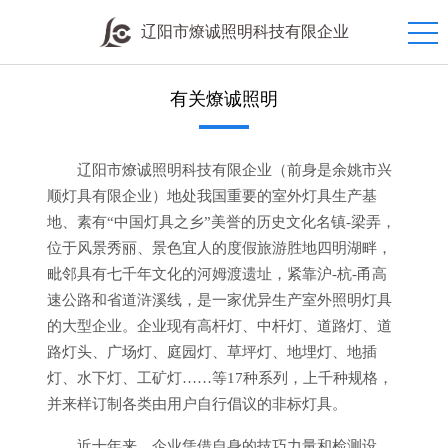
辽阳市燎诚照明科技有限企业
有关燎诚照明
辽阳市燎诚照明科技有限企业（前身是余姚市兴
顺灯具有限企业）地处我国重要的室外灯具生产基
地、素有“中国灯具之乡”美誉的历史文化名镇-梁弄，
位于风景秀丽、景色宜人的度假旅游胜地四明湖畔，
毗邻具有七千年文化的河姆渡遗址，紧靠沪-杭-甬高
速公路和省道浒溪线，是一家优异生产室外照明灯具
的大型企业。企业现有高杆灯、中杆灯、道路灯、道
路灯头、广场灯、庭园灯、草坪灯、地埋灯、地插
灯、水下灯、工矿灯……等17种系列，上千种规格，
并来样订制各类由用户自行倡议的非标灯具。
近十年来，企业凭借自身的技巧力量和检测设