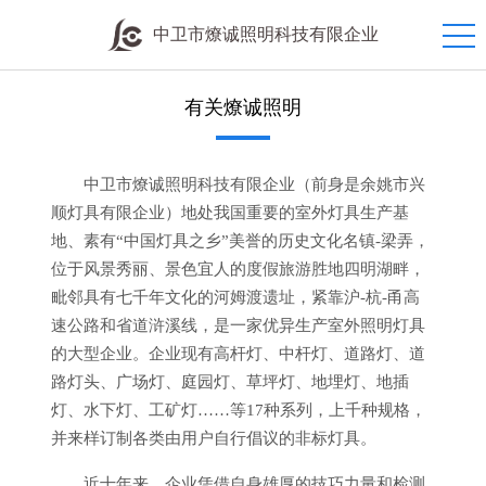
中卫市燎诚照明科技有限企业
有关燎诚照明
中卫市燎诚照明科技有限企业（前身是余姚市兴
顺灯具有限企业）地处我国重要的室外灯具生产基
地、素有“中国灯具之乡”美誉的历史文化名镇-梁弄，
位于风景秀丽、景色宜人的度假旅游胜地四明湖畔，
毗邻具有七千年文化的河姆渡遗址，紧靠沪-杭-甬高
速公路和省道浒溪线，是一家优异生产室外照明灯具
的大型企业。企业现有高杆灯、中杆灯、道路灯、道
路灯头、广场灯、庭园灯、草坪灯、地埋灯、地插
灯、水下灯、工矿灯……等17种系列，上千种规格，
并来样订制各类由用户自行倡议的非标灯具。
近十年来，企业凭借自身雄厚的技巧力量和检测