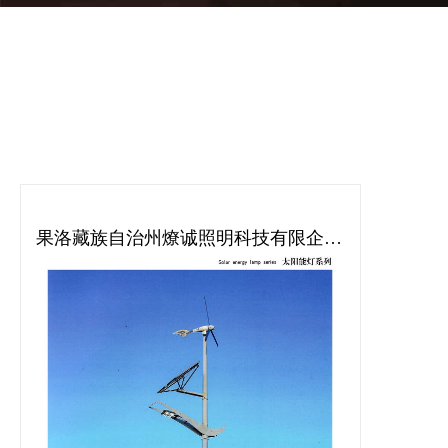
果洛藏族自治州燎诚照明科技有限企
业|高杆塔灯|中杆灯|道路灯|庭院灯|草坪
灯|地埋灯|欧式灯|防潮灯|工矿灯|机床
灯|投光灯|交通信号灯|礼花灯