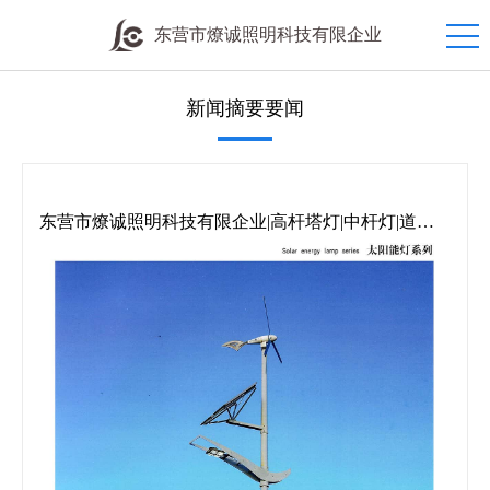
东营市燎诚照明科技有限企业
新闻摘要要闻
东营市燎诚照明科技有限企业|高杆塔灯|中杆灯|道路
灯|庭院灯|草坪灯|地埋灯|欧式灯|防潮灯|工矿灯|机床灯|
投光灯|交通信号灯|礼花灯