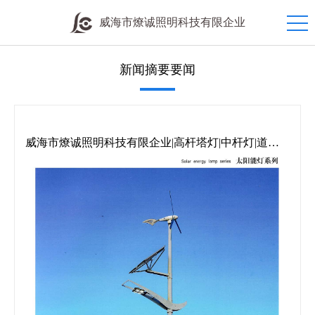
威海市燎诚照明科技有限企业
新闻摘要要闻
威海市燎诚照明科技有限企业|高杆塔灯|中杆灯|道路
灯|庭院灯|草坪灯|地埋灯|欧式灯|防潮灯|工矿灯|机床灯|
投光灯|交通信号灯|礼花灯