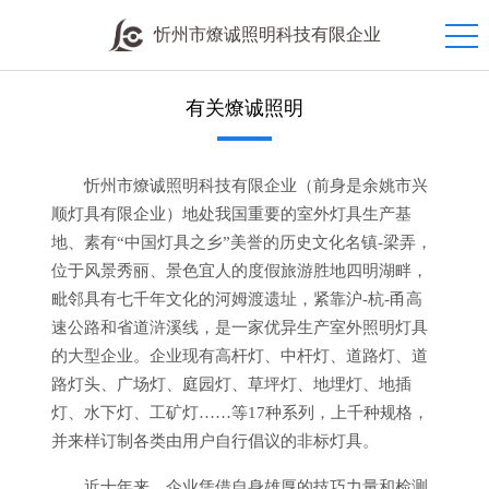
忻州市燎诚照明科技有限企业
有关燎诚照明
忻州市燎诚照明科技有限企业（前身是余姚市兴
顺灯具有限企业）地处我国重要的室外灯具生产基
地、素有“中国灯具之乡”美誉的历史文化名镇-梁弄，
位于风景秀丽、景色宜人的度假旅游胜地四明湖畔，
毗邻具有七千年文化的河姆渡遗址，紧靠沪-杭-甬高
速公路和省道浒溪线，是一家优异生产室外照明灯具
的大型企业。企业现有高杆灯、中杆灯、道路灯、道
路灯头、广场灯、庭园灯、草坪灯、地埋灯、地插
灯、水下灯、工矿灯……等17种系列，上千种规格，
并来样订制各类由用户自行倡议的非标灯具。
近十年来，企业凭借自身雄厚的技巧力量和检测