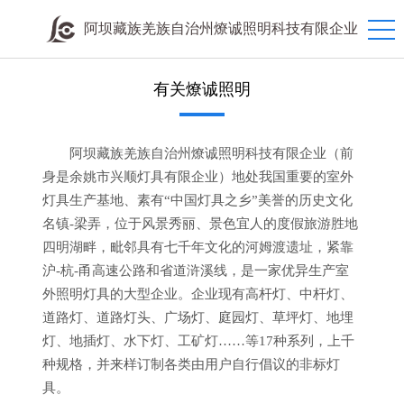
阿坝藏族羌族自治州燎诚照明科技有限企业
有关燎诚照明
阿坝藏族羌族自治州燎诚照明科技有限企业（前
身是余姚市兴顺灯具有限企业）地处我国重要的室外
灯具生产基地、素有“中国灯具之乡”美誉的历史文化
名镇-梁弄，位于风景秀丽、景色宜人的度假旅游胜地
四明湖畔，毗邻具有七千年文化的河姆渡遗址，紧靠
沪-杭-甬高速公路和省道浒溪线，是一家优异生产室
外照明灯具的大型企业。企业现有高杆灯、中杆灯、
道路灯、道路灯头、广场灯、庭园灯、草坪灯、地埋
灯、地插灯、水下灯、工矿灯……等17种系列，上千
种规格，并来样订制各类由用户自行倡议的非标灯
具。