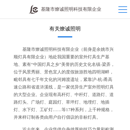
基隆市燎诚照明科技有限企业
有关燎诚照明
基隆市燎诚照明科技有限企业（前身是余姚市兴
顺灯具有限企业）地处我国重要的室外灯具生产基
地、素有“中国灯具之乡”美誉的历史文化名镇-梁弄，
位于风景秀丽、景色宜人的度假旅游胜地四明湖畔，
毗邻具有七千年文化的河姆渡遗址，紧靠沪-杭-甬高
速公路和省道浒溪线，是一家优异生产室外照明灯具
的大型企业。企业现有高杆灯、中杆灯、道路灯、道
路灯头、广场灯、庭园灯、草坪灯、地埋灯、地插
灯、水下灯、工矿灯……等17种系列，上千种规格，
并来样订制各类由用户自行倡议的非标灯具。
近十年来，企业凭借自身雄厚的技巧力量和检测