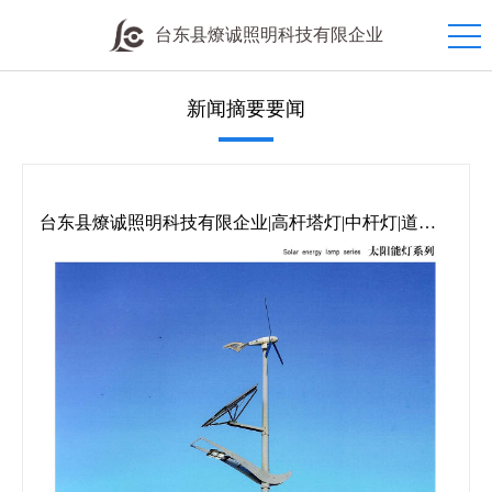
台东县燎诚照明科技有限企业
新闻摘要要闻
台东县燎诚照明科技有限企业|高杆塔灯|中杆灯|道路
灯|庭院灯|草坪灯|地埋灯|欧式灯|防潮灯|工矿灯|机床灯|
投光灯|交通信号灯|礼花灯