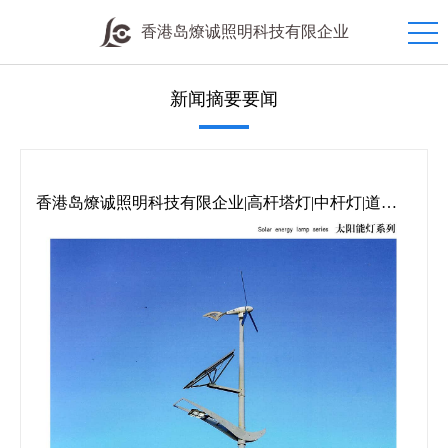
香港岛燎诚照明科技有限企业
新闻摘要要闻
香港岛燎诚照明科技有限企业|高杆塔灯|中杆灯|道路
灯|庭院灯|草坪灯|地埋灯|欧式灯|防潮灯|工矿灯|机床灯|
投光灯|交通信号灯|礼花灯