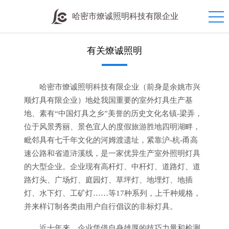
哈密市燎诚照明科技有限企业
有关燎诚照明
哈密市燎诚照明科技有限企业（前身是余姚市兴
顺灯具有限企业）地处我国重要的室外灯具生产基
地、素有“中国灯具之乡”美誉的历史文化名镇-梁弄，
位于风景秀丽、景色宜人的度假旅游胜地四明湖畔，
毗邻具有七千年文化的河姆渡遗址，紧靠沪-杭-甬高
速公路和省道浒溪线，是一家优异生产室外照明灯具
的大型企业。企业现有高杆灯、中杆灯、道路灯、道
路灯头、广场灯、庭园灯、草坪灯、地埋灯、地插
灯、水下灯、工矿灯……等17种系列，上千种规格，
并来样订制各类由用户自行倡议的非标灯具。
近十年来，企业凭借自身雄厚的技巧力量和检测