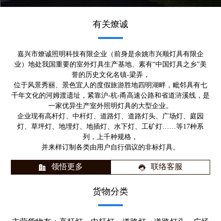
有关燎诚
嘉兴市燎诚照明科技有限企业（前身是余姚市兴顺灯具有限企
业）地处我国重要的室外灯具生产基地、素有“中国灯具之乡”美
誉的历史文化名镇-梁弄，
位于风景秀丽、景色宜人的度假旅游胜地四明湖畔，毗邻具有七
千年文化的河姆渡遗址，紧靠沪-杭-甬高速公路和省道浒溪线，是
一家优异生产室外照明灯具的大型企业。
企业现有高杆灯、中杆灯、道路灯、道路灯头、广场灯、庭园
灯、草坪灯、地埋灯、地插灯、水下灯、工矿灯……等17种系
列，上千种规格，
并来样订制各类由用户自行倡议的非标灯具。
领悟更多
联络客服
货物分类