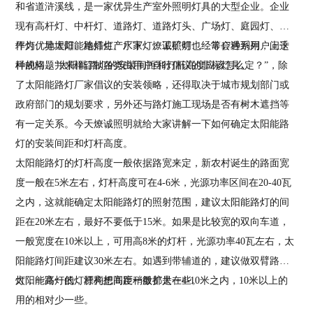
和省道浒溪线，是一家优异生产室外照明灯具的大型企业。企业
现有高杆灯、中杆灯、道路灯、道路灯头、广场灯、庭园灯、草
坪灯、地埋灯、地插灯、水下灯、工矿灯……等17种系列，上千
作为优异太阳能路灯生产厂家，
燎诚照明
也经常会遇到用户问这
种规格，并来样订制各类由用户自行倡议的非标灯具。
样的问题“太阳能路灯的安装间距和灯杆高度应该怎么定？”，除
了太阳能路灯厂家倡议的安装领略，还得取决于城市规划部门或
政府部门的规划要求，另外还与路灯施工现场是否有树木遮挡等
有一定关系。今天
燎诚照明
就给大家讲解一下如何确定太阳能路
灯的安装间距和灯杆高度。
太阳能路灯的灯杆高度一般依据路宽来定，新农村诞生的路面宽
度一般在5米左右，灯杆高度可在4-6米，光源功率区间在20-40瓦
之内，这就能确定太阳能路灯的照射范围，建议太阳能路灯的间
距在20米左右，最好不要低于15米。如果是比较宽的双向车道，
一般宽度在10米以上，可用高8米的灯杆，光源功率40瓦左右，太
阳能路灯间距建议30米左右。如遇到带辅道的，建议做双臂路
灯，一高一低，漂亮把间距稍微扩大一些。
太阳能路灯的灯杆构想高度一般都是在4-10米之内，10米以上的
用的相对少一些。